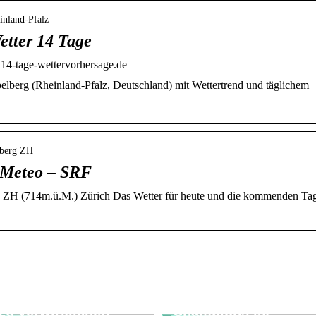
inland-Pfalz
tter 14 Tage
14-tage-wettervorhersage.de
lberg (Rheinland-Pfalz, Deutschland) mit Wettertrend und täglichem
nberg ZH
 Meteo – SRF
 ZH (714m.ü.M.) Zürich Das Wetter für heute und die kommenden Ta
Tradition, Träume
Warum Müsli das
und die Kunst, Ziele
Frühstück der
zu verwirklichen
Champions ist