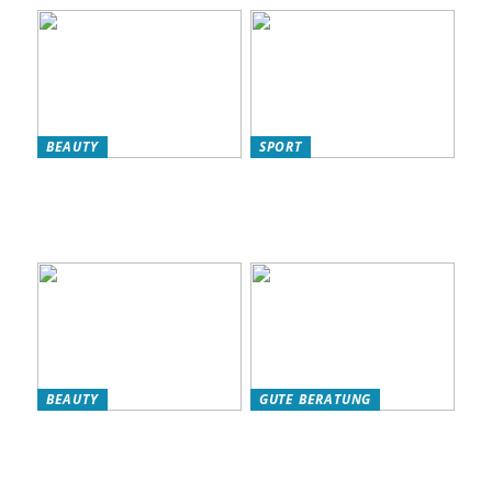
BEAUTY
SPORT
L’Oréal Produkte für Ihre
So verbessern Sie Ihr
Hautpflege-Routine:
Fitnessniveau: Effektive
Warum sie ideal für
Strategien für eine bessere
Frauen sind
Kondition
BEAUTY
GUTE BERATUNG
Das eigene Wohlbefinden
Haben Sie Nikotinbeutel
stärken: so klappts!
ausprobiert?