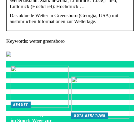
Wetterzustand: Stark bewölkt; Luftdruck: 1.028,1 hPa;
Luftdruck (Hoch/Tief): Hochdruck …
Das aktuelle Wetter in Greensboro (Georgia, USA) mit
ausführlichen Informationen zur Wetterlage.
Keywords: wetter greensboro
BEAUTY
Natürliche Regeneration
GUTE BERATUNG
im Sport: Wege zur
Die besten Strategien für
optimalen Erholung
eine gesunde Fitness-
Routine