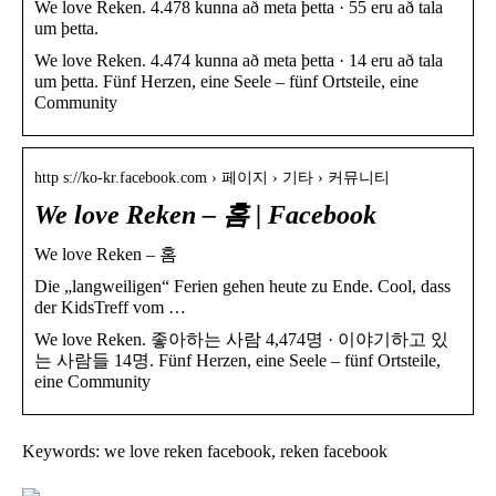
We love Reken. 4.478 kunna að meta þetta · 55 eru að tala
um þetta.
We love Reken. 4.474 kunna að meta þetta · 14 eru að tala
um þetta. Fünf Herzen, eine Seele – fünf Ortsteile, eine
Community
http s://ko-kr.facebook.com › 페이지 › 기타 › 커뮤니티
We love Reken – 홈 | Facebook
We love Reken – 홈
Die „langweiligen“ Ferien gehen heute zu Ende. Cool, dass
der KidsTreff vom …
We love Reken. 좋아하는 사람 4,474명 · 이야기하고 있
는 사람들 14명. Fünf Herzen, eine Seele – fünf Ortsteile,
eine Community
Keywords: we love reken facebook, reken facebook