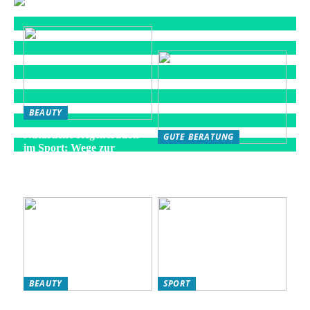
BEAUTY
Natürliche Regeneration
GUTE BERATUNG
im Sport: Wege zur
Die besten Strategien für
optimalen Erholung
eine gesunde Fitness-
Routine
BEAUTY
SPORT
L’Oréal Produkte für Ihre
So verbessern Sie Ihr