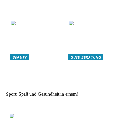
Hautpflege-Routine:
Fitnessniveau: Effektive
Warum sie ideal für
Strategien für eine bessere
Frauen sind
Kondition
BEAUTY
GUTE BERATUNG
Das eigene Wohlbefinden
Haben Sie Nikotinbeutel
stärken: so klappts!
ausprobiert?
Sport: Spaß und Gesundheit in einem!