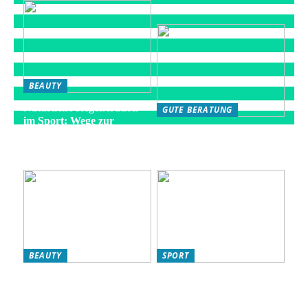
BEAUTY
Natürliche Regeneration
GUTE BERATUNG
im Sport: Wege zur
Die besten Strategien für
optimalen Erholung
eine gesunde Fitness-
Routine
BEAUTY
SPORT
L’Oréal Produkte für Ihre
So verbessern Sie Ihr
Hautpflege-Routine:
Fitnessniveau: Effektive
Warum sie ideal für
Strategien für eine bessere