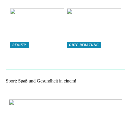
Frauen sind
Kondition
BEAUTY
GUTE BERATUNG
Das eigene Wohlbefinden
Haben Sie Nikotinbeutel
stärken: so klappts!
ausprobiert?
Sport: Spaß und Gesundheit in einem!