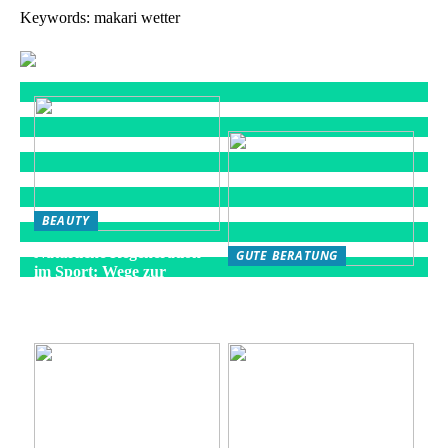
Keywords: makari wetter
BEAUTY
Natürliche Regeneration
GUTE BERATUNG
im Sport: Wege zur
Die besten Strategien für
optimalen Erholung
eine gesunde Fitness-
Routine