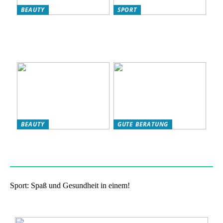
BEAUTY
SPORT
L’Oréal Produkte für Ihre
So verbessern Sie Ihr
Hautpflege-Routine:
Fitnessniveau: Effektive
Warum sie ideal für
Strategien für eine bessere
Frauen sind
Kondition
BEAUTY
GUTE BERATUNG
Das eigene Wohlbefinden
Haben Sie Nikotinbeutel
stärken: so klappts!
ausprobiert?
Sport: Spaß und Gesundheit in einem!