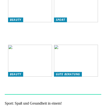
BEAUTY
SPORT
L’Oréal Produkte für Ihre
So verbessern Sie Ihr
Hautpflege-Routine:
Fitnessniveau: Effektive
Warum sie ideal für
Strategien für eine bessere
Frauen sind
Kondition
BEAUTY
GUTE BERATUNG
Das eigene Wohlbefinden
Haben Sie Nikotinbeutel
stärken: so klappts!
ausprobiert?
Sport: Spaß und Gesundheit in einem!