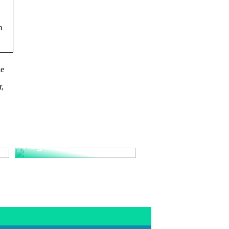
m
le
r,
Halten Sie sich Ihre
sportlichen Ziele vor
Augen