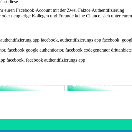
üsst diese …
 ihr euren Facebook-Account mit der Zwei-Faktor-Authentifizierung
e oder neugierige Kollegen und Freunde keine Chance, sich unter eure
authentifizierung app facebook, authentifizierungs app facebook, goog
tor, facebook google authenticator, facebook codegenerator drittanbiete
app facebook, facebook authentifizierungs app
Tradition, Träume
Warum Müsli das
und die Kunst, Ziele
Frühstück der
zu verwirklichen
Champions ist