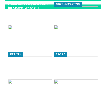
Natürliche Regeneration
GUTE BERATUNG
im Sport: Wege zur
Die besten Strategien für
optimalen Erholung
eine gesunde Fitness-
Routine
BEAUTY
SPORT
L’Oréal Produkte für Ihre
So verbessern Sie Ihr
Hautpflege-Routine:
Fitnessniveau: Effektive
Warum sie ideal für
Strategien für eine bessere
Frauen sind
Kondition