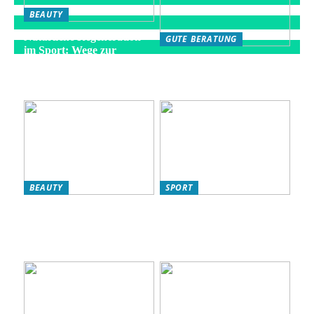
BEAUTY
Natürliche Regeneration
GUTE BERATUNG
im Sport: Wege zur
Die besten Strategien für
optimalen Erholung
eine gesunde Fitness-
Routine
BEAUTY
SPORT
L’Oréal Produkte für Ihre
So verbessern Sie Ihr
Hautpflege-Routine:
Fitnessniveau: Effektive
Warum sie ideal für
Strategien für eine bessere
Frauen sind
Kondition